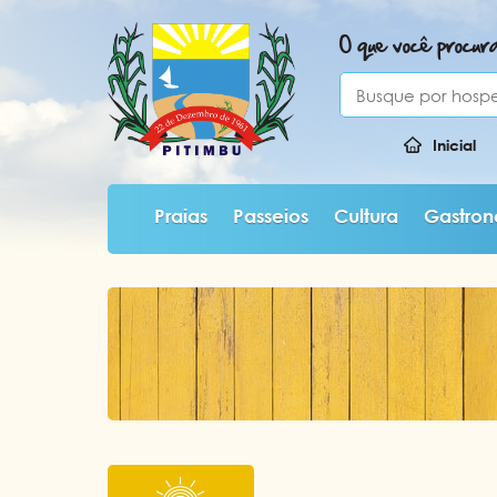
O que você procur
Inicial
Praias
Passeios
Cultura
Gastro