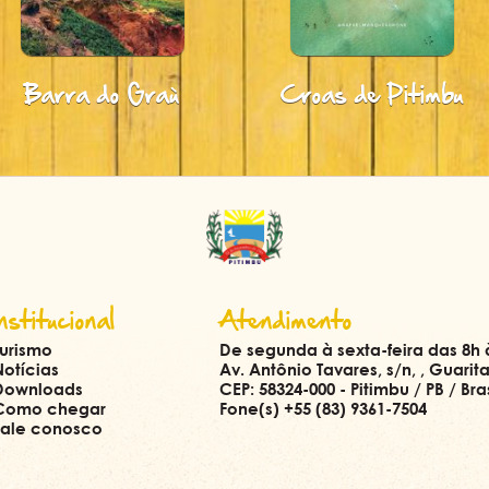
Croas de Pitimbu
Pedra da Galé
Institucional
Atendimento
Turismo
De segunda à sexta-feira das 8h 
Notícias
Av. Antônio Tavares, s/n, , Guarit
Downloads
CEP: 58324-000 - Pitimbu / PB / Bras
Como chegar
Fone(s) +55 (83) 9361-7504
Fale conosco