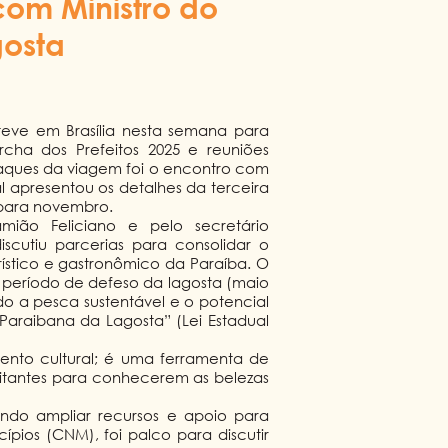
com Ministro do
gosta
steve em Brasília nesta semana para
ha dos Prefeitos 2025 e reuniões
taques da viagem foi o encontro com
al apresentou os detalhes da terceira
 para novembro.
ião Feliciano e pelo secretário
iscutiu parcerias para consolidar o
rístico e gastronômico da Paraíba. O
do período de defeso da lagosta (maio
o a pesca sustentável e o potencial
Paraibana da Lagosta” (Lei Estadual
ento cultural; é uma ferramenta de
isitantes para conhecerem as belezas
ando ampliar recursos e apoio para
pios (CNM), foi palco para discutir