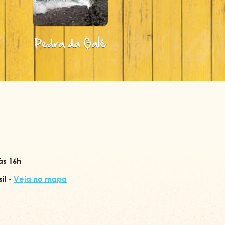
Piscinas naturais do
Praia Azul
Farol de Pitimbu
às 16h
a
il -
Veja no mapa