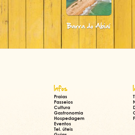
arra do Abiaí
Barra do Graú
Infos
Praias
Passeios
Cultura
Gastronomia
Hospedagem
Eventos
Tel. úteis
Guias