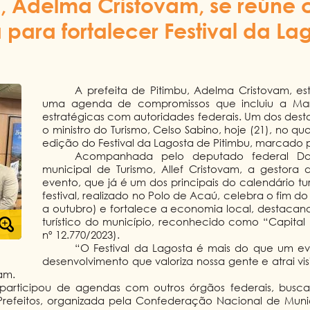
u, Adelma Cristovam, se reúne 
a para fortalecer Festival da La
A prefeita de Pitimbu, Adelma Cristovam, e
uma agenda de compromissos que incluiu a Marc
estratégicas com autoridades federais. Um dos des
o ministro do Turismo, Celso Sabino, hoje (21), no qu
edição do Festival da Lagosta de Pitimbu, marcado
Acompanhada pelo deputado federal Dam
municipal de Turismo, Allef Cristovam, a gestora d
evento, que já é um dos principais do calendário tu
festival, realizado no Polo de Acaú, celebra o fim 
a outubro) e fortalece a economia local, destacand
turístico do município, reconhecido como “Capital 
nº 12.770/2023).
“O Festival da Lagosta é mais do que um ev
desenvolvimento que valoriza nossa gente e atrai v
am.
a participou de agendas com outros órgãos federais, busc
Prefeitos, organizada pela Confederação Nacional de Municí